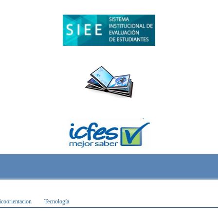
icoorientacion
Tecnología